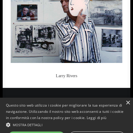
Larry Rivers
×
Questo sito web utilizza i cookie per migliorare la tua esperienza di
© 2022 Aurelio Amendola. Tutti i diritti riservati | P.iva: 00140410473
navigazione. Utilizzando il nostro sito web acconsenti a tutti i cookie
in conformità con la nostra policy per i cookie.
Leggi di più
MOSTRA DETTAGLI