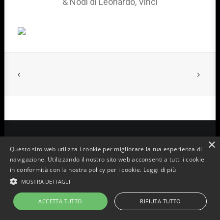
& Nodi di Leonardo, Vinci
×
Questo sito web utilizza i cookie per migliorare la tua esperienza di
© 2022 Aurelio Amendola. Tutti i diritti riservati | P.iva: 00140410473
navigazione. Utilizzando il nostro sito web acconsenti a tutti i cookie
in conformità con la nostra policy per i cookie.
Leggi di più
MOSTRA DETTAGLI
ACCETTA TUTTO
RIFIUTA TUTTO