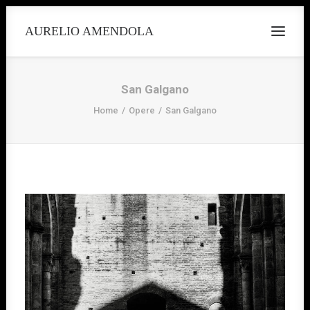
AURELIO AMENDOLA
San Galgano
Home
Opere
San Galgano