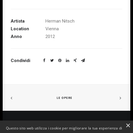
Artista
Herman Nitsch
Location
Vienna
Anno
2012
Condividi
LE OPERE
×
Questo sito web utilizza i cookie per migliorare la tua esperienza di
© 2022 Aurelio Amendola. Tutti i diritti riservati | P.iva: 00140410473