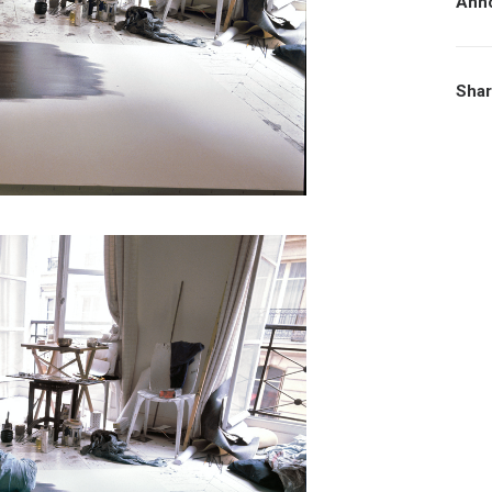
Ann
Sha